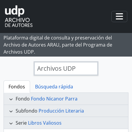
Skip to main content
Togg
Plataforma digital de consulta y preservación del
Archivo de Autores ARAU, parte del Programa de
Archivos UDP.
Archivos UDP
Fondos
Búsqueda rápida
Fondo
Fondo Nicanor Parra
Subfondo
Producción Literaria
Serie
Libros Valiosos