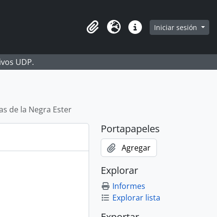
Iniciar sesión
Portapapeles
Idioma
Enlaces rápidos
hivos UDP.
s de la Negra Ester
Portapapeles
Agregar
Explorar
Informes
Explorar lista
Exportar