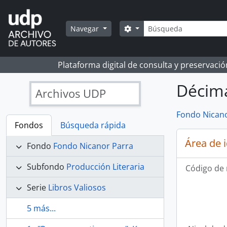
Skip to main content
Búsqueda
Search options
Navegar
Plataforma digital de consulta y preservaci
Décima
Archivos UDP
Fondo Nicano
Fondos
Búsqueda rápida
Área de 
Fondo
Fondo Nicanor Parra
Subfondo
Producción Literaria
Código de 
Serie
Libros Valiosos
5 más...