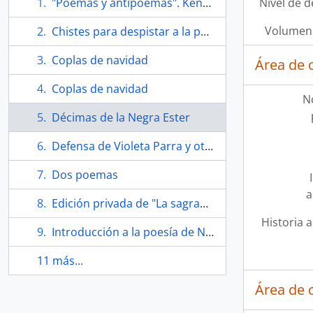
"Poemas y antipoemas". Kennzeichen der Antipoesie Nicanor Parras anhand der Analyse der Gedichte "Sinfonía de cuna" und "Oda a unas palomas"
Nivel de d
Volumen 
Chistes para despistar a la policía.
Coplas de navidad
Área de 
Coplas de navidad
N
Décimas de la Negra Ester
Defensa de Violeta Parra y otros poemas
Dos poemas
a
Edición privada de "La sagrada familia" de Nicanor Parra
Historia a
Introducción a la poesía de Nicanor Parra
11 más...
Área de 