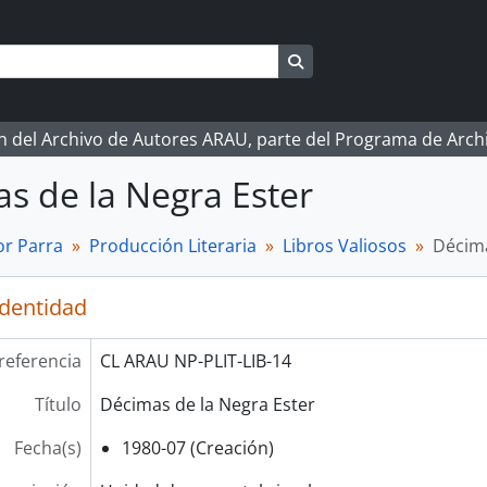
Search in browse page
ón del Archivo de Autores ARAU, parte del Programa de Arc
s de la Negra Ester
r Parra
Producción Literaria
Libros Valiosos
Décima
identidad
referencia
CL ARAU NP-PLIT-LIB-14
Título
Décimas de la Negra Ester
Fecha(s)
1980-07 (Creación)