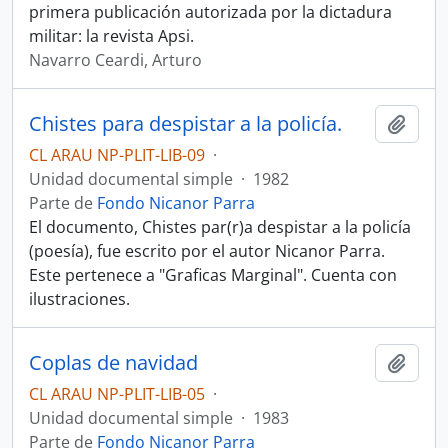
primera publicación autorizada por la dictadura
militar: la revista Apsi.
Navarro Ceardi, Arturo
Chistes para despistar a la policía.
Añadi
CL ARAU NP-PLIT-LIB-09
·
Unidad documental simple
·
1982
Parte de
Fondo Nicanor Parra
El documento, Chistes par(r)a despistar a la policía
(poesía), fue escrito por el autor Nicanor Parra.
Este pertenece a "Graficas Marginal". Cuenta con
ilustraciones.
Coplas de navidad
Añadi
CL ARAU NP-PLIT-LIB-05
·
Unidad documental simple
·
1983
Parte de
Fondo Nicanor Parra