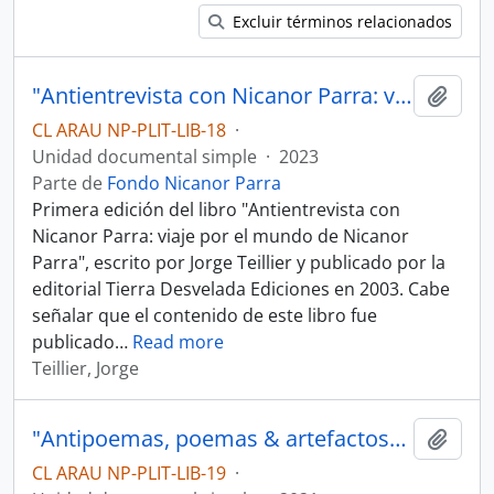
Excluir términos relacionados
"Antientrevista con Nicanor Parra: viaje por el mundo de Nicanor Parra" por Jorge Teillier
Añadi
CL ARAU NP-PLIT-LIB-18
·
Unidad documental simple
·
2023
Parte de
Fondo Nicanor Parra
Primera edición del libro "Antientrevista con
Nicanor Parra: viaje por el mundo de Nicanor
Parra", escrito por Jorge Teillier y publicado por la
editorial Tierra Desvelada Ediciones en 2003. Cabe
señalar que el contenido de este libro fue
publicado
…
Read more
Teillier, Jorge
"Antipoemas, poemas & artefactos" de Nicanor Parra por Tierra Desvelada Ediciones
Añadi
CL ARAU NP-PLIT-LIB-19
·