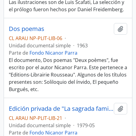
Las ilustraciones son de Luis Scafati, La selección y
el prólogo fueron hechos por Daniel Freidemberg.
Dos poemas
Añadi
CL ARAU NP-PLIT-LIB-06
·
Unidad documental simple
·
1963
Parte de
Fondo Nicanor Parra
El documento, Dos poemas "Deux poèmes", fue
escrito por el autor Nicanor Parra. Este pertenece a
"Editions-Librairie Rousseau". Algunos de los títulos
presentes son: Soliloquio del ínvido, El pequeño
Burgués, etc.
Edición privada de "La sagrada familia" de Nicanor Parra
Añadi
CL ARAU NP-PLIT-LIB-21
·
Unidad documental simple
·
1979-05
Parte de
Fondo Nicanor Parra