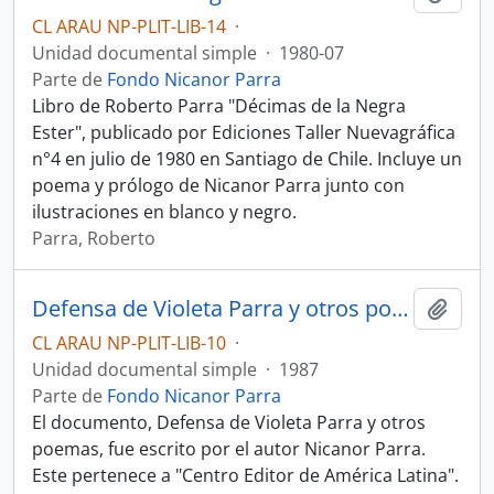
CL ARAU NP-PLIT-LIB-14
·
Unidad documental simple
·
1980-07
Parte de
Fondo Nicanor Parra
Libro de Roberto Parra "Décimas de la Negra
Ester", publicado por Ediciones Taller Nuevagráfica
n°4 en julio de 1980 en Santiago de Chile. Incluye un
poema y prólogo de Nicanor Parra junto con
ilustraciones en blanco y negro.
Parra, Roberto
Defensa de Violeta Parra y otros poemas
Añadi
CL ARAU NP-PLIT-LIB-10
·
Unidad documental simple
·
1987
Parte de
Fondo Nicanor Parra
El documento, Defensa de Violeta Parra y otros
poemas, fue escrito por el autor Nicanor Parra.
Este pertenece a "Centro Editor de América Latina".