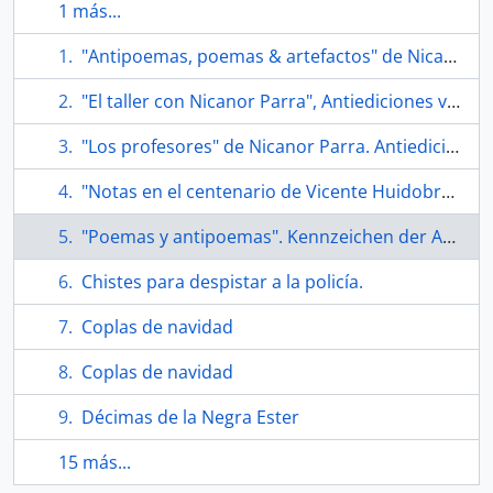
1 más...
"Antipoemas, poemas & artefactos" de Nicanor Parra por Tierra Desvelada Ediciones
"El taller con Nicanor Parra", Antiediciones villa miseria
"Los profesores" de Nicanor Parra. Antiedición de 250 ejemplares firmados
"Notas en el centenario de Vicente Huidobro" de Nicanor Parra
"Poemas y antipoemas". Kennzeichen der Antipoesie Nicanor Parras anhand der Analyse der Gedichte "Sinfonía de cuna" und "Oda a unas palomas"
Chistes para despistar a la policía.
Coplas de navidad
Coplas de navidad
Décimas de la Negra Ester
15 más...