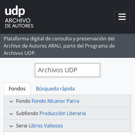
Skip to main content
Togg
Plataforma digital de consulta y preservación del
Archivo de Autores ARAU, parte del Programa de
Archivos UDP.
Archivos UDP
Fondos
Búsqueda rápida
Fondo
Fondo Nicanor Parra
Subfondo
Producción Literaria
Serie
Libros Valiosos