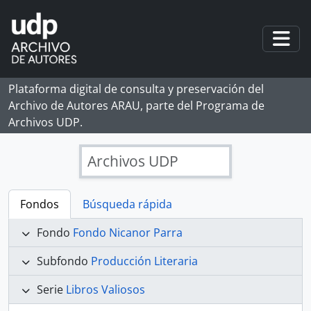
Skip to main content
Togg
Plataforma digital de consulta y preservación del
Archivo de Autores ARAU, parte del Programa de
Archivos UDP.
Archivos UDP
Fondos
Búsqueda rápida
Fondo
Fondo Nicanor Parra
Subfondo
Producción Literaria
Serie
Libros Valiosos