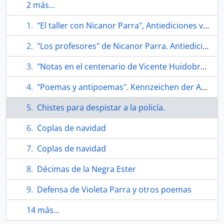
2 más...
"El taller con Nicanor Parra", Antiediciones villa miseria
"Los profesores" de Nicanor Parra. Antiedición de 250 ejemplares firmados
"Notas en el centenario de Vicente Huidobro" de Nicanor Parra
"Poemas y antipoemas". Kennzeichen der Antipoesie Nicanor Parras anhand der Analyse der Gedichte "Sinfonía de cuna" und "Oda a unas palomas"
Chistes para despistar a la policía.
Coplas de navidad
Coplas de navidad
Décimas de la Negra Ester
Defensa de Violeta Parra y otros poemas
14 más...