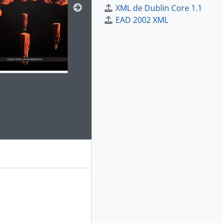
XML de Dublin Core 1.1
EAD 2002 XML
e for this digital object. Advancing the carousel above will up