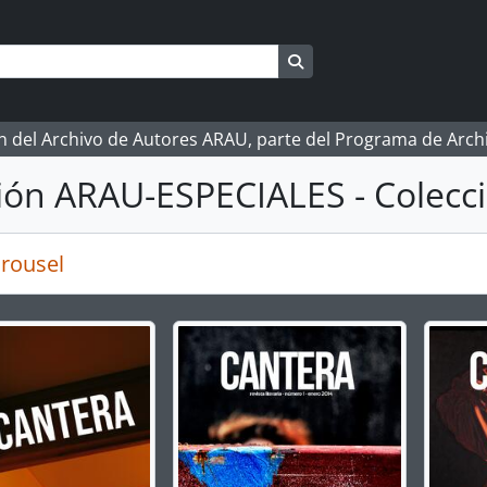
Search in browse page
ón del Archivo de Autores ARAU, parte del Programa de Arc
ión ARAU-ESPECIALES - Colecci
rousel
g the current slide of this carousel will change the descript