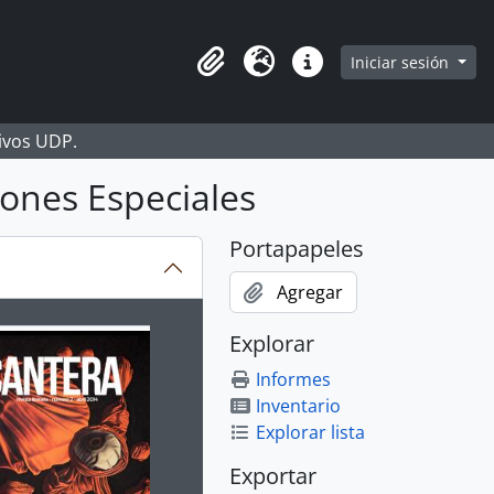
Iniciar sesión
Portapapeles
Idioma
Enlaces rápidos
hivos UDP.
ones Especiales
Portapapeles
Agregar
ion title displayed in the following carousel. Clicking any im
Explorar
Informes
Inventario
Explorar lista
Exportar