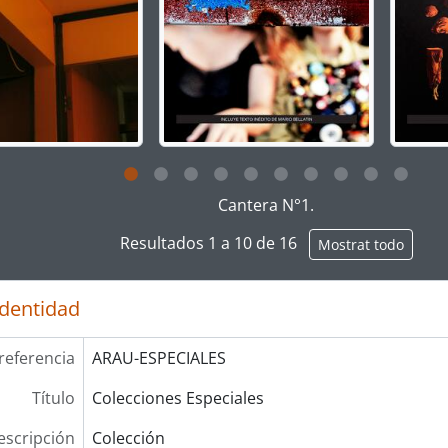
g this description title link will open the description view pag
Cantera N°1.
Resultados 1 a 10 de 16
Mostrat todo
identidad
referencia
ARAU-ESPECIALES
Título
Colecciones Especiales
escripción
Colección