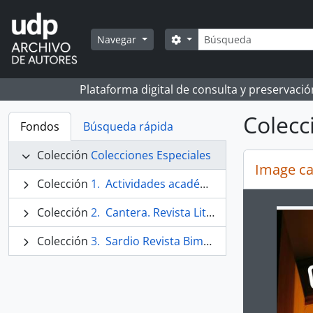
Skip to main content
Búsqueda
Search options
Navegar
Plataforma digital de consulta y preservaci
Colecc
Fondos
Búsqueda rápida
Colección
Colecciones Especiales
Image ca
Colección
Actividades académicas y de extensión cultural. Registros audiovisuales
Colección
Cantera. Revista Literaria.
Changin
Colección
Sardio Revista Bimestral de Cultura