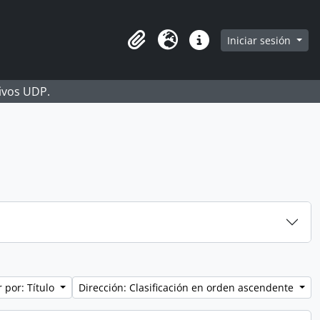
Iniciar sesión
Portapapeles
Idioma
Enlaces rápidos
hivos UDP.
 por: Título
Dirección: Clasificación en orden ascendente