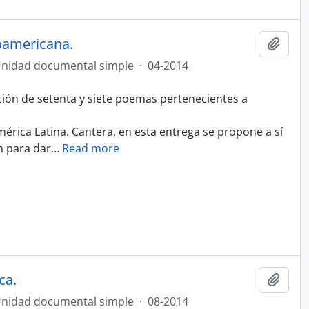
noamericana.
Añadi
nidad documental simple
·
04-2014
ión de setenta y siete poemas pertenecientes a
mérica Latina. Cantera, en esta entrega se propone a sí
n para dar
…
Read more
ca.
Añadi
nidad documental simple
·
08-2014