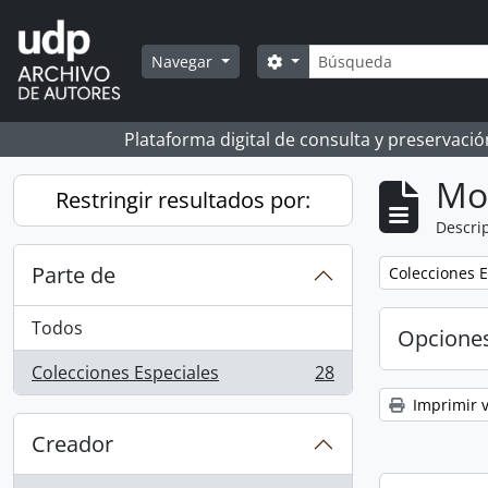
Skip to main content
Búsqueda
Search options
Navegar
Plataforma digital de consulta y preservaci
Mo
Restringir resultados por:
Descrip
Parte de
Remove filter:
Colecciones E
Todos
Opcione
Colecciones Especiales
28
, 28 resultados
Imprimir v
Creador