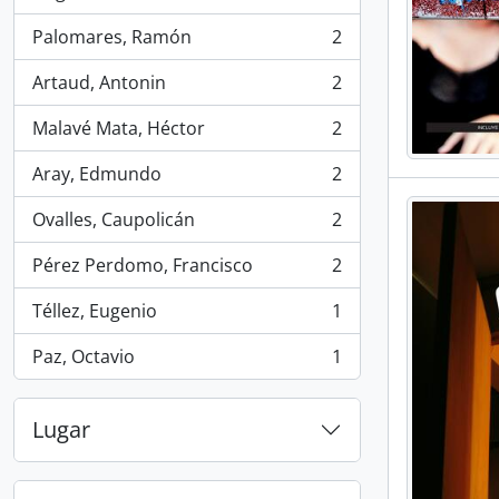
, 2 resultados
Palomares, Ramón
2
, 2 resultados
Artaud, Antonin
2
, 2 resultados
Malavé Mata, Héctor
2
, 2 resultados
Aray, Edmundo
2
, 2 resultados
Ovalles, Caupolicán
2
, 2 resultados
Pérez Perdomo, Francisco
2
, 2 resultados
Téllez, Eugenio
1
, 1 resultados
Paz, Octavio
1
, 1 resultados
Lugar