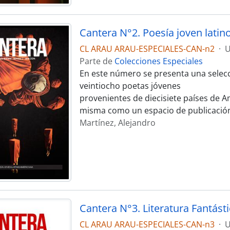
Cantera N°2. Poesía joven lati
CL ARAU ARAU-ESPECIALES-CAN-n2
·
U
Parte de
Colecciones Especiales
En este número se presenta una selecc
veintiocho poetas jóvenes
provenientes de diecisiete países de A
misma como un espacio de publicació
Martínez, Alejandro
Cantera N°3. Literatura Fantásti
CL ARAU ARAU-ESPECIALES-CAN-n3
·
U