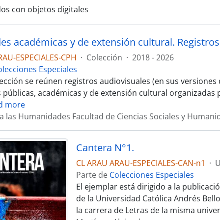
os con objetos digitales
des académicas y de extensión cultural. Registros
RAU-ESPECIALES-CPH
·
Colección
·
2018 - 2026
olecciones Especiales
ección se reúnen registros audiovisuales (en sus versiones d
s públicas, académicas y de extensión cultural organizada
d more
a las Humanidades Facultad de Ciencias Sociales y Humani
Cantera N°1.
CL ARAU ARAU-ESPECIALES-CAN-n1
·
U
Parte de
Colecciones Especiales
El ejemplar está dirigido a la publicaci
de la Universidad Católica Andrés Bell
la carrera de Letras de la misma unive