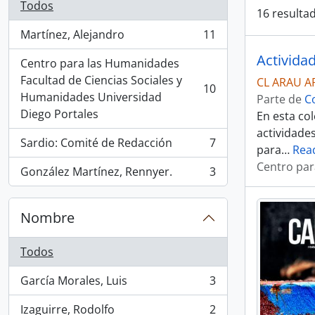
Todos
16 resultad
Martínez, Alejandro
11
, 11 resultados
Activida
Centro para las Humanidades
Facultad de Ciencias Sociales y
CL ARAU A
10
, 10 resultados
Humanidades Universidad
Parte de
C
Diego Portales
En esta col
actividade
Sardio: Comité de Redacción
7
para
…
Rea
, 7 resultados
Centro par
González Martínez, Rennyer.
3
, 3 resultados
Nombre
Todos
García Morales, Luis
3
, 3 resultados
Izaguirre, Rodolfo
2