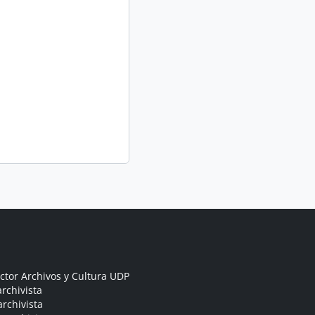
ctor Archivos y Cultura UDP
rchivista
archivista