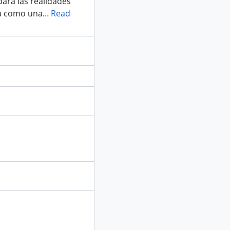
ara las realidades
gua como una
…
Read