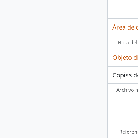
Área de c
Nota del
Objeto d
Copias d
Archivo 
Referen