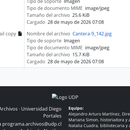
Tipo de soporte
Imagen
Tipo de documento MIME
image/jpeg
Tamaño del archivo
25.6 KiB
Cargado
28 de mayo de 2026 07:08
il copy
Nombre del archivo
Cantera-9_142.jpg
Tipo de soporte
Imagen
Tipo de documento MIME
image/jpeg
Tamaño del archivo
15.7 KiB
Cargado
28 de mayo de 2026 07:08
Equipo:
Archivos · Universidad Diego
Alejandro Arturo Martínez, Dire
Portales
Mariana Simon, historiadora y a
 a
programa.archivos@udp.cl
Natalia Cuadra, bibliotecaria y 