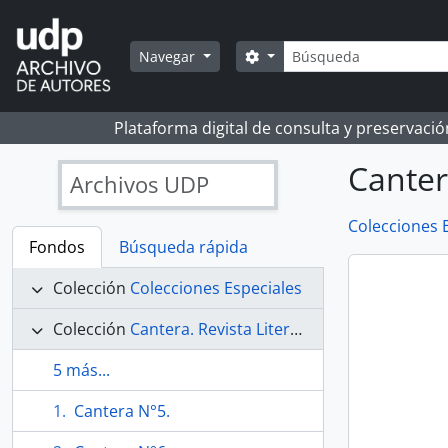
Skip to main content
Búsqueda
Search options
Navegar
Plataforma digital de consulta y preservaci
Canter
Archivos UDP
Colecciones 
Fondos
Búsqueda rápida
Colección
Colecciones Especiales
Colección
Cantera. Revista Literaria.
5 más...
Cantera N°5.