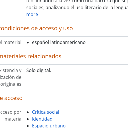
funcionando a la vez como una barrera que sep
sociales, analizando el uso literario de la len
more
condiciones de acceso y uso
l material
español latinoamericano
materiales relacionados
xistencia y
Solo digital.
lización de
originales
e acceso
acceso por
Crítica social
materia
Identidad
Espacio urbano