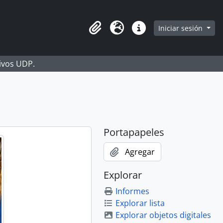
Iniciar sesión
Portapapeles
Idioma
Enlaces rápidos
hivos UDP.
Portapapeles
Agregar
Explorar
Informes
Explorar lista
Explorar objetos digitales