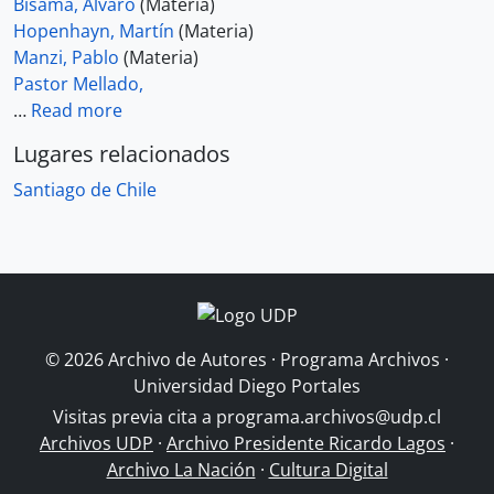
Bisama, Álvaro
(Materia)
Hopenhayn, Martín
(Materia)
Manzi, Pablo
(Materia)
Pastor Mellado,
…
Read more
Lugares relacionados
Santiago de Chile
© 2026 Archivo de Autores · Programa Archivos ·
Universidad Diego Portales
Visitas previa cita a
programa.archivos@udp.cl
Archivos UDP
·
Archivo Presidente Ricardo Lagos
·
Archivo La Nación
·
Cultura Digital