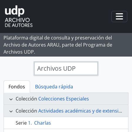
Skip to main content
Togg
Plataforma digital de consulta y preservación del
Archivo de Autores ARAU, parte del Programa de
Archivos UDP.
Archivos UDP
Fondos
Búsqueda rápida
Colección
Colecciones Especiales
Colección
Actividades académicas y de extensión cultural. Registros audiovisuales
Serie
Charlas