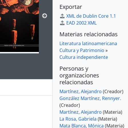
Exportar
XML de Dublin Core 1.1
EAD 2002 XML
Materias relacionadas
Literatura latinoamericana
Cultura y Patrimonio
»
Cultura independiente
e for this digital object. Advancing the carousel above will up
Personas y
organizaciones
relacionadas
Martínez, Alejandro
(Creador)
González Martínez, Rennyer.
(Creador)
Martínez, Alejandro
(Materia)
La Rosa, Gabriela
(Materia)
Mata Blanca, Mónica
(Materia)