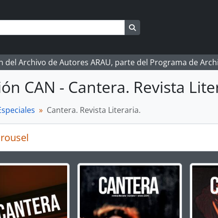
Search in browse page
ón del Archivo de Autores ARAU, parte del Programa de Arc
ión CAN - Cantera. Revista Liter
Especiales
Cantera. Revista Literaria.
rousel
g the current slide of this carousel will change the descript