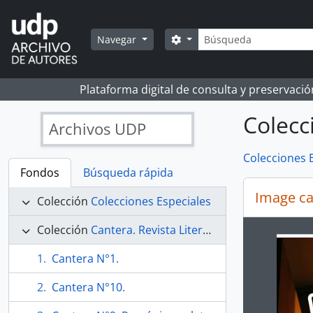
Skip to main content
Búsqueda
Search options
Navegar
Plataforma digital de consulta y preservaci
Colecc
Archivos UDP
Colecciones 
Fondos
Búsqueda rápida
Image ca
Colección
Colecciones Especiales
Colección
Cantera. Revista Literaria.
Changin
Cantera N°1.
Cantera N°10.