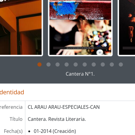
g this description title link will open the description view pag
Cantera N°1.
identidad
referencia
CL ARAU ARAU-ESPECIALES-CAN
Título
Cantera. Revista Literaria.
Fecha(s)
01-2014 (Creación)