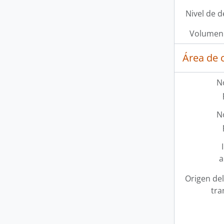
Nivel de d
Volumen 
Área de 
N
N
a
Origen del
tra