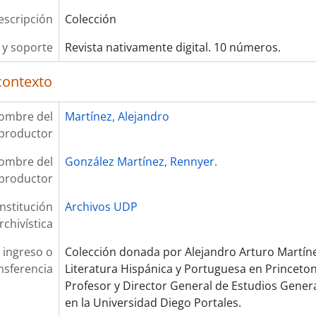
escripción
Colección
y soporte
Revista nativamente digital. 10 números.
contexto
ombre del
Martínez, Alejandro
productor
ombre del
González Martínez, Rennyer.
productor
Institución
Archivos UDP
rchivística
 ingreso o
Colección donada por Alejandro Arturo Martín
nsferencia
Literatura Hispánica y Portuguesa en Princeton
Profesor y Director General de Estudios Genera
en la Universidad Diego Portales.