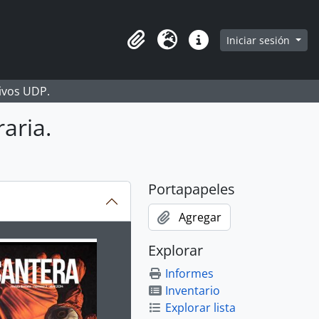
Iniciar sesión
Portapapeles
Idioma
Enlaces rápidos
hivos UDP.
aria.
Portapapeles
Agregar
ion title displayed in the following carousel. Clicking any im
Explorar
Informes
Inventario
Explorar lista