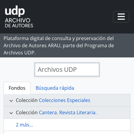
Skip to main content
Togg
Plataforma digital de consulta y preservación del
Archivo de Autores ARAU, parte del Programa de
Archivos UDP.
Archivos UDP
Fondos
Búsqueda rápida
Colección
Colecciones Especiales
Colección
Cantera. Revista Literaria.
2 más...