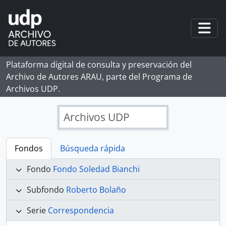
Skip to main content
Togg
Plataforma digital de consulta y preservación del
Archivo de Autores ARAU, parte del Programa de
Archivos UDP.
Archivos UDP
Fondos
Búsqueda rápida
Fondo
Fondo Soledad Bianchi
Subfondo
Roberto Bolaño
Serie
Correspondencia