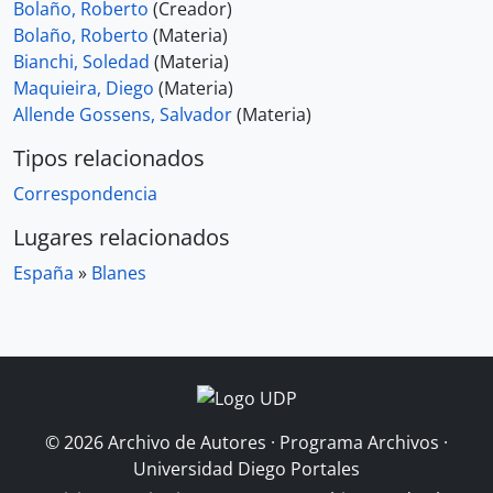
Bolaño, Roberto
(Creador)
Bolaño, Roberto
(Materia)
Bianchi, Soledad
(Materia)
Maquieira, Diego
(Materia)
Allende Gossens, Salvador
(Materia)
Tipos relacionados
Correspondencia
Lugares relacionados
España
»
Blanes
© 2026 Archivo de Autores · Programa Archivos ·
Universidad Diego Portales