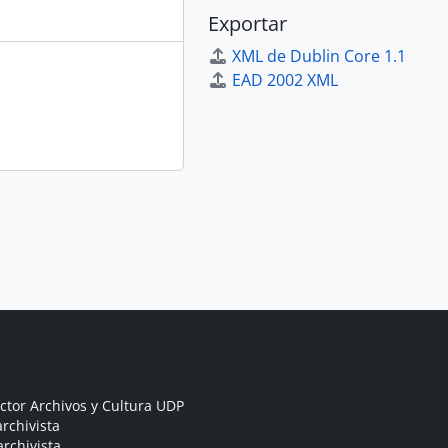
Exportar
XML de Dublin Core 1.1
EAD 2002 XML
ctor Archivos y Cultura UDP
rchivista
archivista