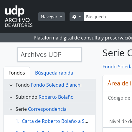
Skip to main content
Búsqueda
Search options
Navegar
Plataforma digital de consulta y preservaci
Serie 
Archivos UDP
Fondo Soleda
Fondos
Búsqueda rápida
Área de 
Fondo
Fondo Soledad Bianchi
Subfondo
Roberto Bolaño
Código de 
Serie
Correspondencia
Carta de Roberto Bolaño a Soledad Bianchi
Nivel de d