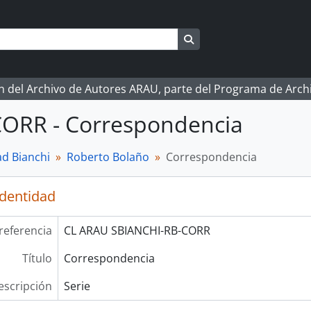
Search in browse page
ón del Archivo de Autores ARAU, parte del Programa de Arc
CORR - Correspondencia
d Bianchi
Roberto Bolaño
Correspondencia
identidad
referencia
CL ARAU SBIANCHI-RB-CORR
Título
Correspondencia
escripción
Serie