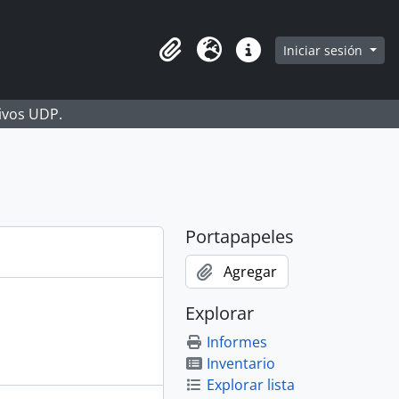
Iniciar sesión
Portapapeles
Idioma
Enlaces rápidos
hivos UDP.
Portapapeles
Agregar
Explorar
Informes
Inventario
Explorar lista