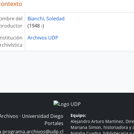
contexto
ombre del
Bianchi, Soledad
productor
(1948 -)
Institución
Archivos UDP
rchivística
Equipo:
Archivos · Universidad Diego
Alejandro Arturo Martínez, Dire
Portales
Mariana Simon, historiadora y a
 a
programa.archivos@udp.cl
Natalia Cuadra, bibliotecaria y 