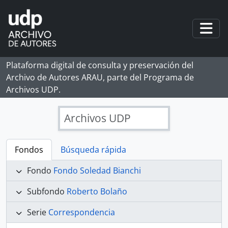
Skip to main content
Togg
Plataforma digital de consulta y preservación del
Archivo de Autores ARAU, parte del Programa de
Archivos UDP.
Archivos UDP
Fondos
Búsqueda rápida
Fondo
Fondo Soledad Bianchi
Subfondo
Roberto Bolaño
Serie
Correspondencia