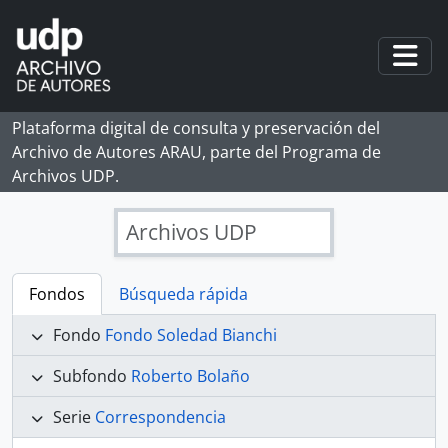
Skip to main content
Togg
Plataforma digital de consulta y preservación del
Archivo de Autores ARAU, parte del Programa de
Archivos UDP.
Archivos UDP
Fondos
Búsqueda rápida
Fondo
Fondo Soledad Bianchi
Subfondo
Roberto Bolaño
Serie
Correspondencia