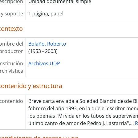
escripción
Unidad documental simple
y soporte
1 página, papel
contexto
ombre del
Bolaño, Roberto
productor
(1953 - 2003)
Institución
Archivos UDP
rchivística
contenido y estructura
 contenido
Breve carta enviada a Soledad Bianchi desde Bl
febrero del año 1993, en la que el escritor me
los poemas "Mi vida en los tubos de supervivenc
último canto de amor de Pedro J. Lastarria",
…
R