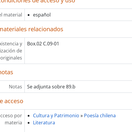
condiciones de acceso y uso
l material
español
materiales relacionados
xistencia y
Box.02 C.09-01
lización de
originales
notas
Notas
Se adjunta sobre 89.b
e acceso
acceso por
Cultura y Patrimonio
»
Poesía chilena
materia
Literatura