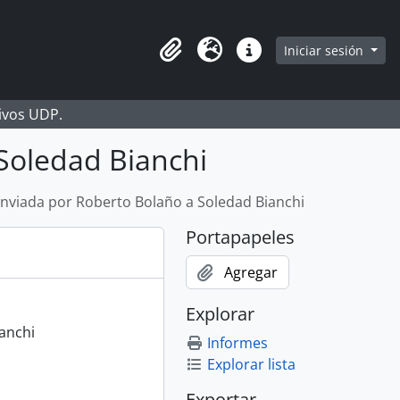
Iniciar sesión
Portapapeles
Idioma
Enlaces rápidos
hivos UDP.
Soledad Bianchi
enviada por Roberto Bolaño a Soledad Bianchi
Portapapeles
Agregar
Explorar
anchi
Informes
Explorar lista
Exportar