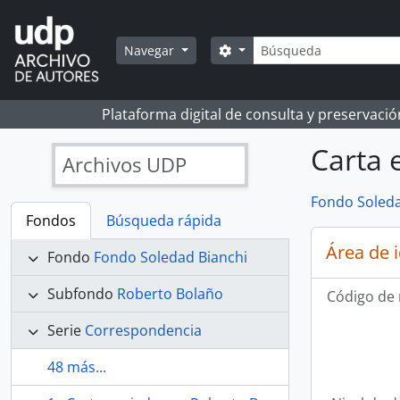
Skip to main content
Búsqueda
Search options
Navegar
Plataforma digital de consulta y preservaci
Carta 
Archivos UDP
Fondo Soleda
Fondos
Búsqueda rápida
Área de 
Fondo
Fondo Soledad Bianchi
Subfondo
Roberto Bolaño
Código de 
Serie
Correspondencia
48 más...