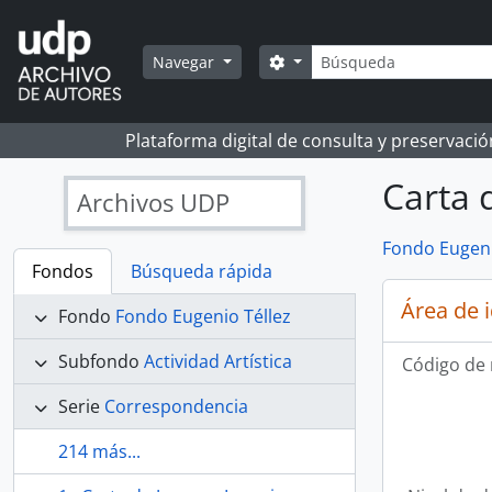
Skip to main content
Búsqueda
Search options
Navegar
Plataforma digital de consulta y preservaci
Carta 
Archivos UDP
Fondo Eugeni
Fondos
Búsqueda rápida
Área de 
Fondo
Fondo Eugenio Téllez
Subfondo
Actividad Artística
Código de 
Serie
Correspondencia
214 más...