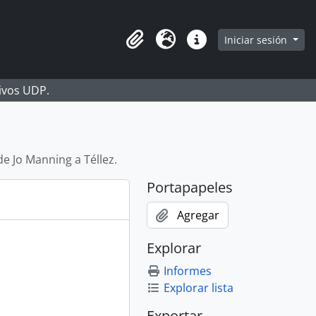
Iniciar sesión
Portapapeles
Idioma
Enlaces rápidos
hivos UDP.
de Jo Manning a Téllez.
Portapapeles
Agregar
Explorar
Informes
Explorar lista
Exportar