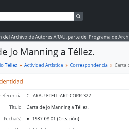
Search in browse page
ón del Archivo de Autores ARAU, parte del Programa de Arc
de Jo Manning a Téllez.
o Téllez
Actividad Artística
Correspondencia
Carta 
identidad
referencia
CL ARAU ETELL-ART-CORR-322
Título
Carta de Jo Manning a Téllez.
Fecha(s)
1987-08-01 (Creación)