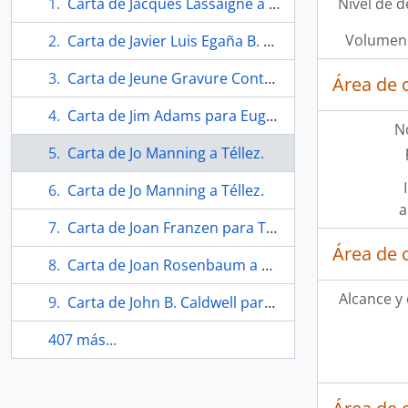
Carta de Jacques Lassaigne a Téllez.
Nivel de d
Volumen 
Carta de Javier Luis Egaña B. a Téllez.
Carta de Jeune Gravure Contemporaine.
Área de 
Carta de Jim Adams para Eugenio Téllez.
N
Carta de Jo Manning a Téllez.
Carta de Jo Manning a Téllez.
a
Carta de Joan Franzen para Téllez.
Área de 
Carta de Joan Rosenbaum a Téllez.
Alcance y
Carta de John B. Caldwell para Eugenio Téllez.
407 más...