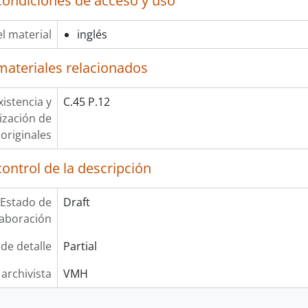
condiciones de acceso y uso
l material
inglés
materiales relacionados
xistencia y
C.45 P.12
lización de
originales
ontrol de la descripción
Estado de
Draft
laboración
 de detalle
Partial
 archivista
VMH