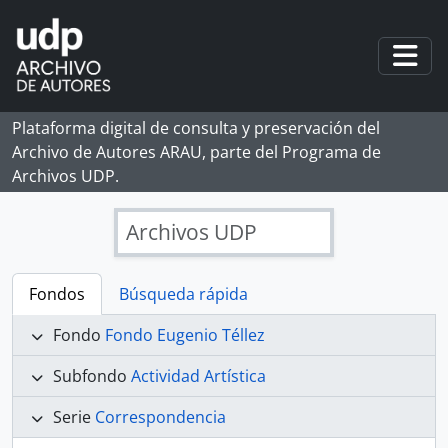
Skip to main content
Togg
Plataforma digital de consulta y preservación del
Archivo de Autores ARAU, parte del Programa de
Archivos UDP.
Archivos UDP
Fondos
Búsqueda rápida
Fondo
Fondo Eugenio Téllez
Subfondo
Actividad Artística
Serie
Correspondencia