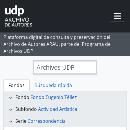
Skip to main content
Togg
Plataforma digital de consulta y preservación del
Archivo de Autores ARAU, parte del Programa de
Archivos UDP.
Archivos UDP
Fondos
Búsqueda rápida
Fondo
Fondo Eugenio Téllez
Subfondo
Actividad Artística
Serie
Correspondencia