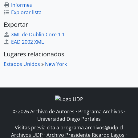
Informes
Explorar lista
Exportar
XML de Dublin Core 1.1
EAD 2002 XML
Lugares relacionados
Estados Unidos
»
New York
© 2026 Archivo de Autores · Programa Archivos ·
Universidad Diego Portales
Visitas previa cita a
programa.archivos@udp.cl
Archivos UDP
·
Archivo Presidente Ricardo Lagos
·