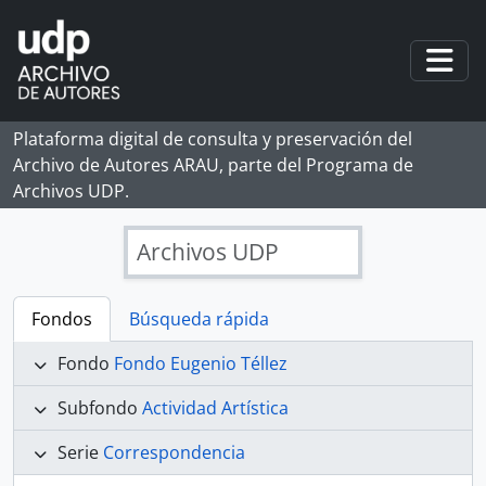
Skip to main content
Togg
Plataforma digital de consulta y preservación del
Archivo de Autores ARAU, parte del Programa de
Archivos UDP.
Archivos UDP
Fondos
Búsqueda rápida
Fondo
Fondo Eugenio Téllez
Subfondo
Actividad Artística
Serie
Correspondencia