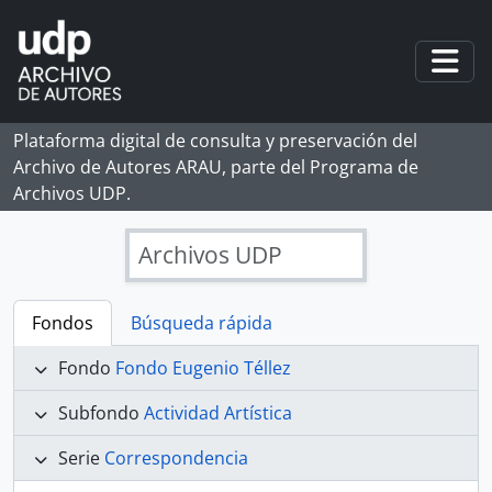
Skip to main content
Togg
Plataforma digital de consulta y preservación del
Archivo de Autores ARAU, parte del Programa de
Archivos UDP.
Archivos UDP
Fondos
Búsqueda rápida
Fondo
Fondo Eugenio Téllez
Subfondo
Actividad Artística
Serie
Correspondencia