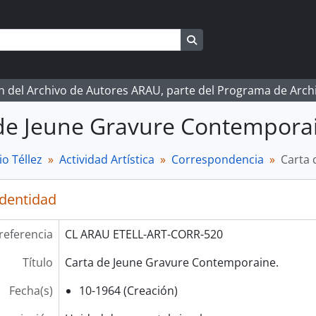
Search in browse page
ón del Archivo de Autores ARAU, parte del Programa de Arc
de Jeune Gravure Contempora
o Téllez
Actividad Artística
Correspondencia
Carta 
identidad
referencia
CL ARAU ETELL-ART-CORR-520
Título
Carta de Jeune Gravure Contemporaine.
Fecha(s)
10-1964 (Creación)