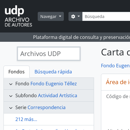
Skip to main content
Búsqueda
Search options
Navegar
Plataforma digital de consulta y preservaci
Carta 
Archivos UDP
Fondo Eugeni
Fondos
Búsqueda rápida
Área de 
Fondo
Fondo Eugenio Téllez
Subfondo
Actividad Artística
Código de 
Serie
Correspondencia
212 más...