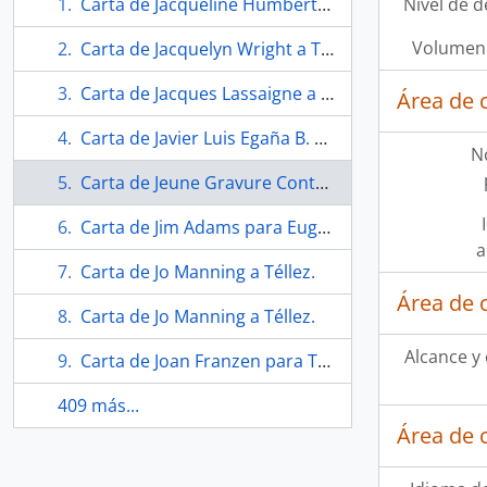
Carta de Jacqueline Humbert y David Rosenboom a Téllez.
Nivel de d
Volumen 
Carta de Jacquelyn Wright a Téllez.
Carta de Jacques Lassaigne a Téllez.
Área de 
Carta de Javier Luis Egaña B. a Téllez.
N
Carta de Jeune Gravure Contemporaine.
Carta de Jim Adams para Eugenio Téllez.
a
Carta de Jo Manning a Téllez.
Área de 
Carta de Jo Manning a Téllez.
Alcance y
Carta de Joan Franzen para Téllez.
409 más...
Área de 