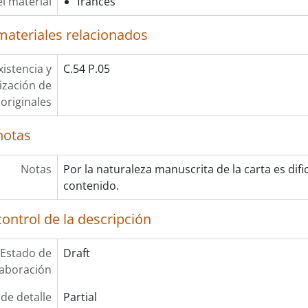
l material
francés
materiales relacionados
xistencia y
C.54 P.05
lización de
originales
notas
Notas
Por la naturaleza manuscrita de la carta es dific
contenido.
ontrol de la descripción
Estado de
Draft
laboración
 de detalle
Partial