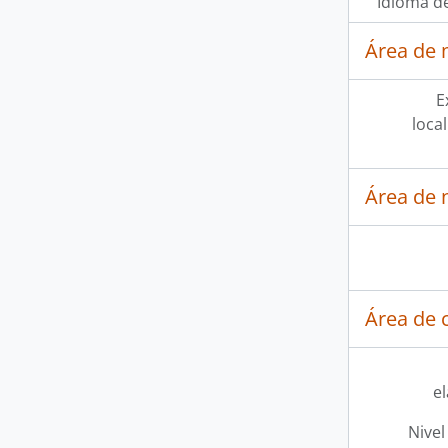
Idioma de
Área de 
E
loca
Área de 
Área de c
e
Nivel