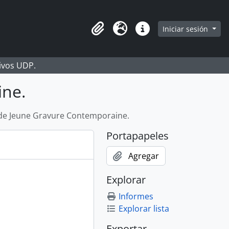
Iniciar sesión
Portapapeles
Idioma
Enlaces rápidos
hivos UDP.
ine.
de Jeune Gravure Contemporaine.
Portapapeles
Agregar
Explorar
Informes
Explorar lista
Exportar