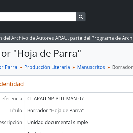
Search in browse page
ón del Archivo de Autores ARAU, parte del Programa de Arc
or "Hoja de Parra"
r Parra
Producción Literaria
Manuscritos
Borrador
identidad
referencia
CL ARAU NP-PLIT-MAN-07
Título
Borrador "Hoja de Parra"
escripción
Unidad documental simple