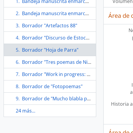
Bandeja manuscrita enmarcada "La poesía pasa"
Volumen 
Bandeja manuscrita enmarcada "Poor & rich"
Área de 
Borrador "Artefactos 88"
N
Borrador "Discurso de Estocolmo"
Borrador "Hoja de Parra"
Borrador "Tres poemas de Nicanor Parra"
Borrador "Work in progress: a reading at NYU poetry"
Borrador de "Fotopoemas"
a
Borrador de "Mucho blabla poco gluglu" y "La princesa Diana"
Historia a
24 más...
Área de 