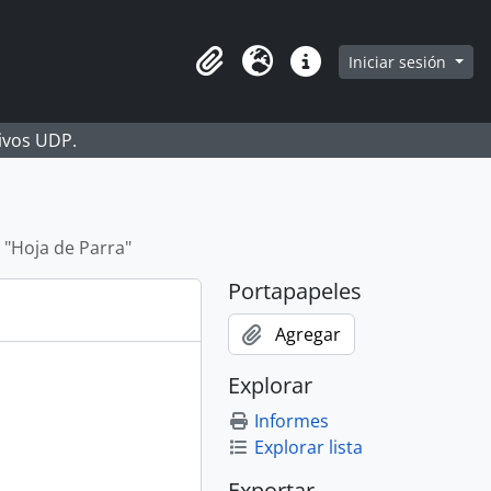
Iniciar sesión
Portapapeles
Idioma
Enlaces rápidos
hivos UDP.
 "Hoja de Parra"
Portapapeles
Agregar
Explorar
Informes
Explorar lista
Exportar