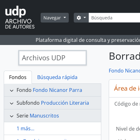
Skip to main content
Búsqueda
Search options
Navegar
Plataforma digital de consulta y preservaci
Borrad
Archivos UDP
Fondo Nicano
Fondos
Búsqueda rápida
Área de 
Fondo
Fondo Nicanor Parra
Subfondo
Producción Literaria
Código de 
Serie
Manuscritos
1 más...
Nivel de d