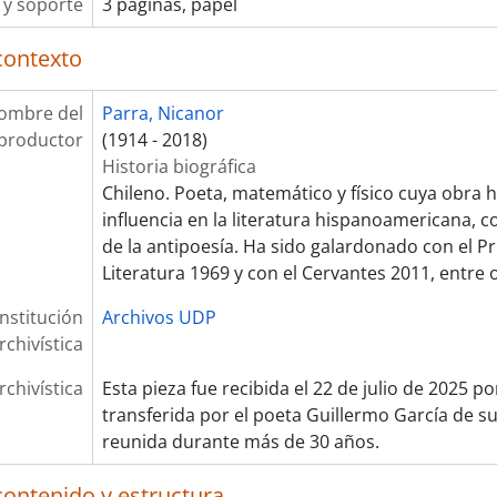
y soporte
3 páginas, papel
contexto
ombre del
Parra, Nicanor
productor
(1914 - 2018)
Historia biográfica
Chileno. Poeta, matemático y físico cuya obra 
influencia en la literatura hispanoamericana, 
de la antipoesía. Ha sido galardonado con el P
Literatura 1969 y con el Cervantes 2011, entre 
Institución
Archivos UDP
rchivística
rchivística
Esta pieza fue recibida el 22 de julio de 2025 p
transferida por el poeta Guillermo García de su
reunida durante más de 30 años.
contenido y estructura