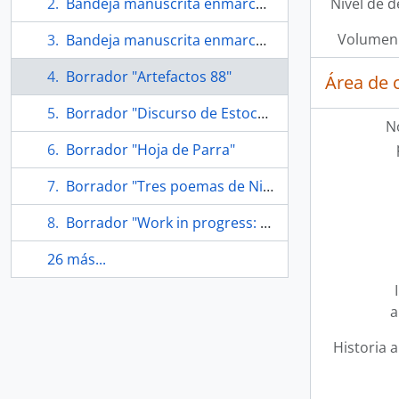
Bandeja manuscrita enmarcada "La poesía pasa"
Nivel de d
Volumen 
Bandeja manuscrita enmarcada "Poor & rich"
Borrador "Artefactos 88"
Área de 
Borrador "Discurso de Estocolmo"
N
Borrador "Hoja de Parra"
Borrador "Tres poemas de Nicanor Parra"
Borrador "Work in progress: a reading at NYU poetry"
26 más...
a
Historia a