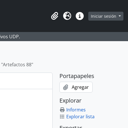
Iniciar sesión
Portapapeles
Idioma
Enlaces rápidos
hivos UDP.
"Artefactos 88"
Portapapeles
Agregar
Explorar
Informes
Explorar lista
Exportar