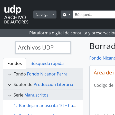
Skip to main content
Búsqueda
Search options
Navegar
Plataforma digital de consulta y preservaci
Borrad
Archivos UDP
Fondo Nicano
Fondos
Búsqueda rápida
Área de 
Fondo
Fondo Nicanor Parra
Subfondo
Producción Literaria
Código de 
Serie
Manuscritos
Bandeja manuscrita "El + humilde de los nihilistas"