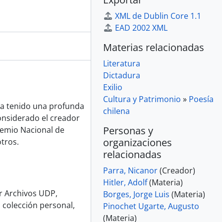
XML de Dublin Core 1.1
EAD 2002 XML
Materias relacionadas
Literatura
Dictadura
Exilio
Cultura y Patrimonio
»
Poesía
ha tenido una profunda
chilena
considerado el creador
Personas y
remio Nacional de
organizaciones
otros.
relacionadas
Parra, Nicanor
(Creador)
Hitler, Adolf
(Materia)
or Archivos UDP,
Borges, Jorge Luis
(Materia)
 colección personal,
Pinochet Ugarte, Augusto
(Materia)