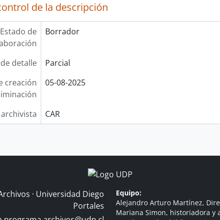
ontrol de la descripción
Estado de
Borrador
laboración
 de detalle
Parcial
e creación
05-08-2025
liminación
 archivista
CAR
Equipo:
Archivos · Universidad Diego
Alejandro Arturo Martínez, Dire
Portales
Mariana Simon, historiadora y a
 a
programa.archivos@udp.cl