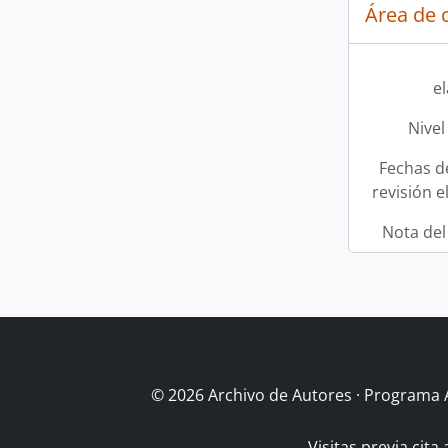
Área de c
e
Nivel
Fechas d
revisión e
Nota del
© 2026 Archivo de Autores · Programa 
Visitas previa cita