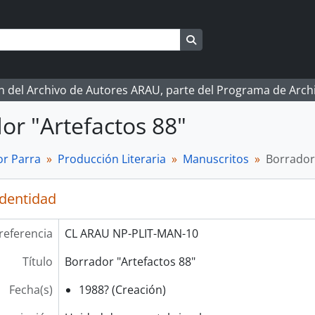
Search in browse page
ón del Archivo de Autores ARAU, parte del Programa de Arc
or "Artefactos 88"
r Parra
Producción Literaria
Manuscritos
Borrador 
identidad
referencia
CL ARAU NP-PLIT-MAN-10
Título
Borrador "Artefactos 88"
Fecha(s)
1988? (Creación)