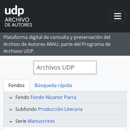
Skip to main content
Togg
Plataforma digital de consulta y preservación del
Archivo de Autores ARAU, parte del Programa de
Archivos UDP.
Archivos UDP
Fondos
Búsqueda rápida
Fondo
Fondo Nicanor Parra
Subfondo
Producción Literaria
Serie
Manuscritos