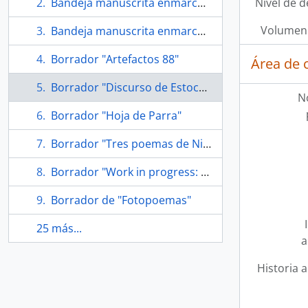
Bandeja manuscrita enmarcada "La poesía pasa"
Nivel de d
Volumen 
Bandeja manuscrita enmarcada "Poor & rich"
Borrador "Artefactos 88"
Área de 
Borrador "Discurso de Estocolmo"
N
Borrador "Hoja de Parra"
Borrador "Tres poemas de Nicanor Parra"
Borrador "Work in progress: a reading at NYU poetry"
Borrador de "Fotopoemas"
25 más...
a
Historia a