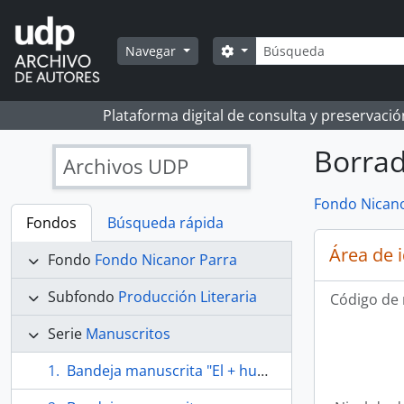
Skip to main content
Búsqueda
Search options
Navegar
Plataforma digital de consulta y preservaci
Borrad
Archivos UDP
Fondo Nicano
Fondos
Búsqueda rápida
Área de 
Fondo
Fondo Nicanor Parra
Subfondo
Producción Literaria
Código de 
Serie
Manuscritos
Bandeja manuscrita "El + humilde de los nihilistas"