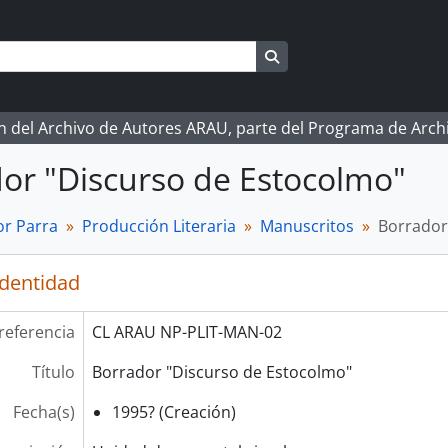
Search in browse page
ón del Archivo de Autores ARAU, parte del Programa de Arc
or "Discurso de Estocolmo"
r Parra
Producción Literaria
Manuscritos
Borrador
identidad
referencia
CL ARAU NP-PLIT-MAN-02
Título
Borrador "Discurso de Estocolmo"
Fecha(s)
1995? (Creación)