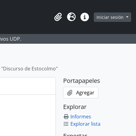
Iniciar sesión
Portapapeles
Idioma
Enlaces rápidos
hivos UDP.
 "Discurso de Estocolmo"
Portapapeles
Agregar
Explorar
Informes
Explorar lista
Exportar