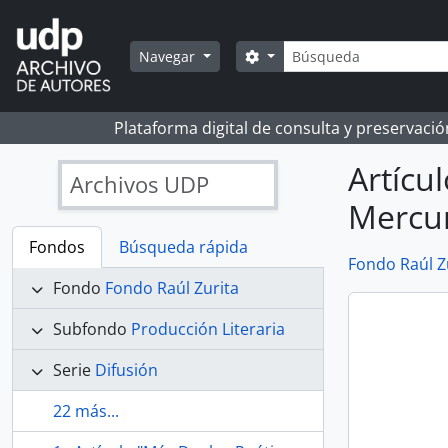
Skip to main content
Búsqueda
Search options
Navegar
Plataforma digital de consulta y preservaci
Artícu
Archivos UDP
Mercu
Fondos
Búsqueda rápida
Fondo Raúl Z
Fondo
Fondo Raúl Zurita
Subfondo
Producción Literaria
Serie
Difusión
22 más...