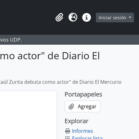
Iniciar sesión
Portapapeles
Idioma
Enlaces rápidos
hivos UDP.
mo actor" de Diario El
Raúl Zurita debuta como actor" de Diario El Mercurio
Portapapeles
Agregar
Explorar
Informes
Explorar lista