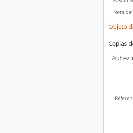
revisión e
Nota del
Objeto d
Copias d
Archivo 
Referen