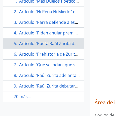
Artículo "Más Duelos Poéticos" de Diario El Mercurio
Artículo "Ni Pena Ni Miedo" de Diario El Mercurio
Artículo "Parra defiende a escritora" de Diario La Tercera
Artículo "Piden anular premio de Zurita" por Diario La Nación
Artículo "Poeta Raúl Zurita debuta como actor" de Diario El Mercurio
Artículo "Prehistoria de Zurita" de Diario La Nación
Artículo "Que se jodan, que se pudran" de Diario Las Últimas Noticias
Artículo "Raúl Zurita adelanta en versión de cartón su esperada última obra" de Diario La Nación
Artículo "Raúl Zurita debutará como actor en febrero en el Teatro Municipal de Viña del Mar" de Diario La Segunda
70 más...
Área de 
Código de 