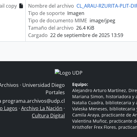
il copy
Nombre del archivo
CL_ARAU-RZURITA-PLIT-DIF
Tipo de soporte
Imagen
Tipo de documento MIME
image/jpeg
Tamaño del archivo
26.4 KiB
Cargado
22 de septiembre de 2025 13:59
Equipo:
Archivos · Universidad Diego
Alejandro Arturo Martínez, Dire
Portales
Mariana Simon, historiadora y a
 a
programa.archivos@udp.cl
Natalia Cuadra, bibliotecaria y 
do Lagos
·
Archivo La Nación
·
Valeska Meneses, bibliotecaria 
Camila Araya, practicante de A
Cultura Digital
Valentina Muñoz, practicante d
Kristhofer Frex Flores, practic