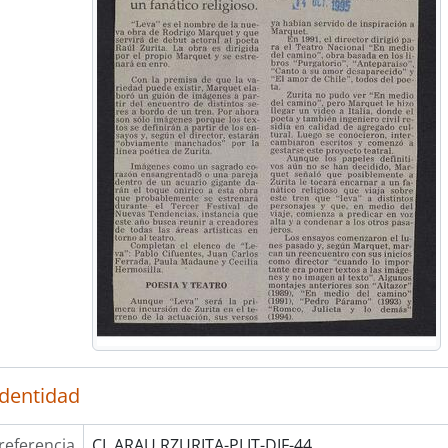
identidad
referencia
CL ARAU RZURITA-PLIT-DIF-44