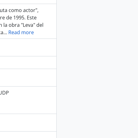
buta como actor",
re de 1995. Este
 la obra "Leva" del
ta
…
Read more
 UDP