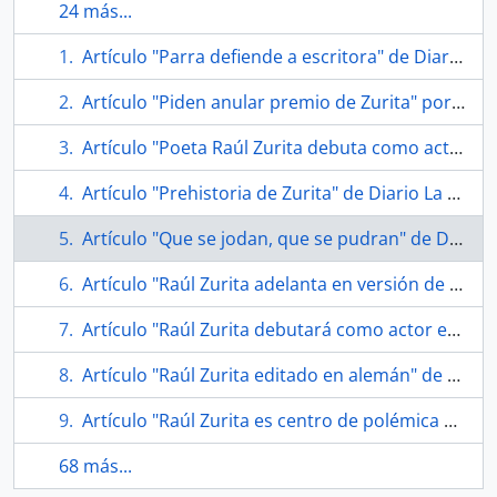
24 más...
Artículo "Parra defiende a escritora" de Diario La Tercera
Artículo "Piden anular premio de Zurita" por Diario La Nación
Artículo "Poeta Raúl Zurita debuta como actor" de Diario El Mercurio
Artículo "Prehistoria de Zurita" de Diario La Nación
Artículo "Que se jodan, que se pudran" de Diario Las Últimas Noticias
Artículo "Raúl Zurita adelanta en versión de cartón su esperada última obra" de Diario La Nación
Artículo "Raúl Zurita debutará como actor en febrero en el Teatro Municipal de Viña del Mar" de Diario La Segunda
Artículo "Raúl Zurita editado en alemán" de Diario La Época
Artículo "Raúl Zurita es centro de polémica por nueva antología poética" de Diario La Tercera
68 más...