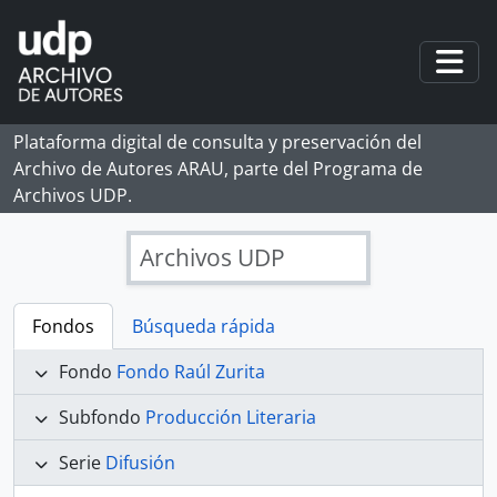
Skip to main content
Togg
Plataforma digital de consulta y preservación del
Archivo de Autores ARAU, parte del Programa de
Archivos UDP.
Archivos UDP
Fondos
Búsqueda rápida
Fondo
Fondo Raúl Zurita
Subfondo
Producción Literaria
Serie
Difusión