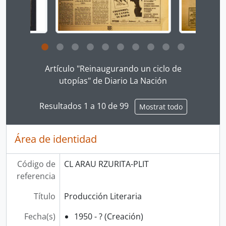
Clicking this description title link will open the desc
Artículo "Reinaugurando un ciclo de
utopías" de Diario La Nación
Resultados 1 a 10 de 99
Mostrat todo
Área de identidad
Código de
CL ARAU RZURITA-PLIT
referencia
Título
Producción Literaria
Fecha(s)
1950 - ? (Creación)