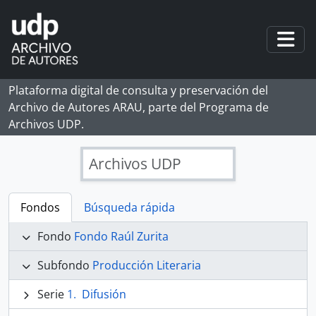
Skip to main content
Togg
Plataforma digital de consulta y preservación del
Archivo de Autores ARAU, parte del Programa de
Archivos UDP.
Archivos UDP
Fondos
Búsqueda rápida
Fondo
Fondo Raúl Zurita
Subfondo
Producción Literaria
Serie
Difusión