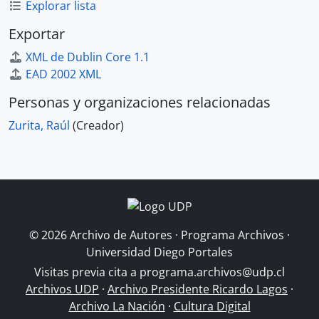
Explorar lista
Exportar
XML de Dublin Core 1.1
EAD 2002 XML
Personas y organizaciones relacionadas
Zurita, Raúl
(Creador)
© 2026 Archivo de Autores · Programa Archivos ·
Universidad Diego Portales
Visitas previa cita a
programa.archivos@udp.cl
Archivos UDP
·
Archivo Presidente Ricardo Lagos
·
Archivo La Nación
·
Cultura Digital