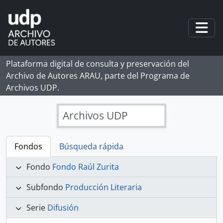
Skip to main content
Togg
Plataforma digital de consulta y preservación del
Archivo de Autores ARAU, parte del Programa de
Archivos UDP.
Archivos UDP
Fondos
Búsqueda rápida
Fondo
Fondo Raúl Zurita
Subfondo
Producción Literaria
Serie
Difusión