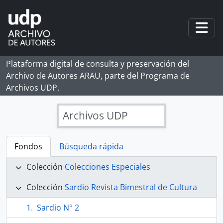
Skip to main content
Togg
Plataforma digital de consulta y preservación del
Archivo de Autores ARAU, parte del Programa de
Archivos UDP.
Archivos UDP
Fondos
Búsqueda rápida
Colección
Colecciones Especiales
Colección
Sardio Revista Bimestral de Cultura
Sardio N° 2