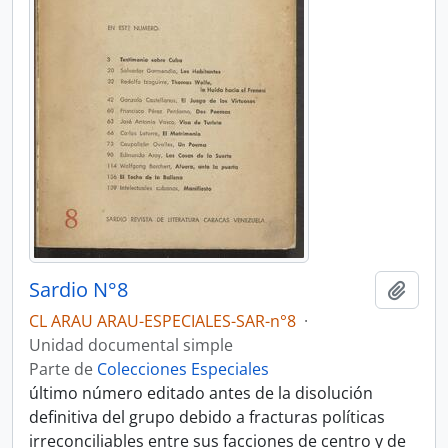
Sardio N°8
Añadi
CL ARAU ARAU-ESPECIALES-SAR-n°8
·
Unidad documental simple
Parte de
Colecciones Especiales
último número editado antes de la disolución
definitiva del grupo debido a fracturas políticas
irreconciliables entre sus facciones de centro y de