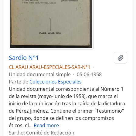
Sardio N°1
Añadi
CL ARAU ARAU-ESPECIALES-SAR-N°1
·
Unidad documental simple
·
05-06-1958
Parte de
Colecciones Especiales
Unidad documental correspondiente al Número 1
de la revista (mayo-junio de 1958), que marca el
inicio de la publicación tras la caída de la dictadura
de Pérez Jiménez. Contiene el primer "Testimonio"
del grupo, donde se definen los compromisos
éticos, el
…
Read more
Sardio: Comité de Redacción