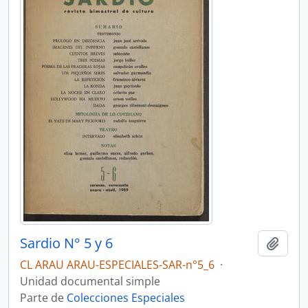
Sardio N° 5 y 6
Añadi
CL ARAU ARAU-ESPECIALES-SAR-n°5_6
·
Unidad documental simple
Parte de
Colecciones Especiales