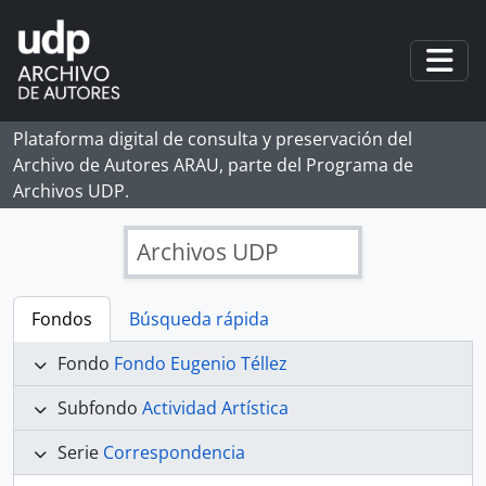
Skip to main content
Togg
Plataforma digital de consulta y preservación del
Archivo de Autores ARAU, parte del Programa de
Archivos UDP.
Archivos UDP
Fondos
Búsqueda rápida
Fondo
Fondo Eugenio Téllez
Subfondo
Actividad Artística
Serie
Correspondencia