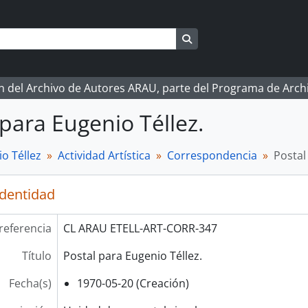
Search in browse page
ón del Archivo de Autores ARAU, parte del Programa de Arc
 para Eugenio Téllez.
o Téllez
Actividad Artística
Correspondencia
Postal
identidad
referencia
CL ARAU ETELL-ART-CORR-347
Título
Postal para Eugenio Téllez.
Fecha(s)
1970-05-20 (Creación)