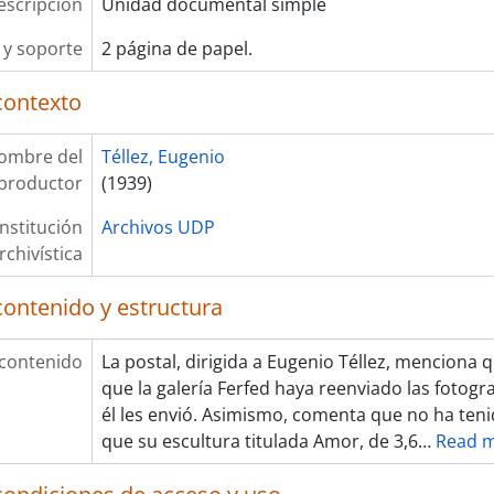
escripción
Unidad documental simple
y soporte
2 página de papel.
contexto
ombre del
Téllez, Eugenio
productor
(1939)
Institución
Archivos UDP
rchivística
contenido y estructura
 contenido
La postal, dirigida a Eugenio Téllez, menciona 
que la galería Ferfed haya reenviado las fotog
él les envió. Asimismo, comenta que no ha teni
que su escultura titulada Amor, de 3,6
…
Read 