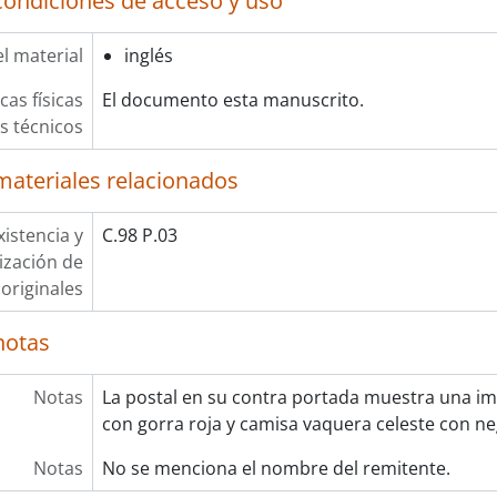
condiciones de acceso y uso
l material
inglés
cas físicas
El documento esta manuscrito.
os técnicos
materiales relacionados
xistencia y
C.98 P.03
lización de
originales
notas
Notas
La postal en su contra portada muestra una im
con gorra roja y camisa vaquera celeste con ne
Notas
No se menciona el nombre del remitente.