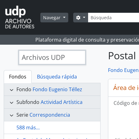
Skip to main content
Búsqueda
Search options
Navegar
Plataforma digital de consulta y preservaci
Postal
Archivos UDP
Fondo Eugeni
Fondos
Búsqueda rápida
Área de 
Fondo
Fondo Eugenio Téllez
Subfondo
Actividad Artística
Código de 
Serie
Correspondencia
588 más...