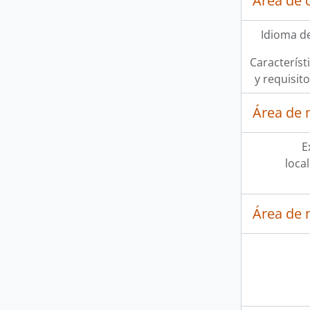
Área de 
Idioma de
Característi
y requisit
Área de 
E
loca
Área de 