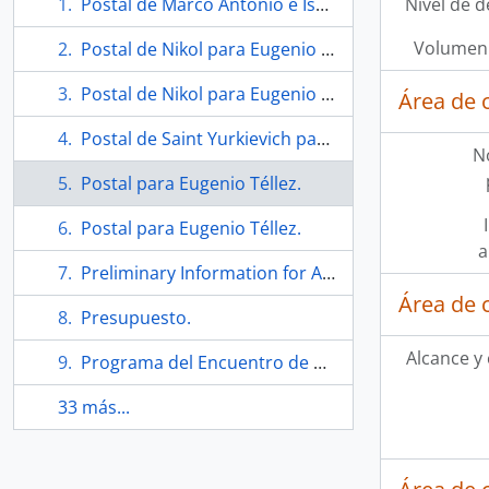
Postal de Marco Antonio e Isabel para Eugenio Téllez.
Nivel de d
Volumen 
Postal de Nikol para Eugenio Téllez.
Postal de Nikol para Eugenio Téllez.
Área de 
Postal de Saint Yurkievich para Eugenio Téllez y Mindy Camponeschi.
N
Postal para Eugenio Téllez.
Postal para Eugenio Téllez.
a
Preliminary Information for Atelier 17 Retrospective.
Área de 
Presupuesto.
Alcance y
Programa del Encuentro de grabado 87.
33 más...