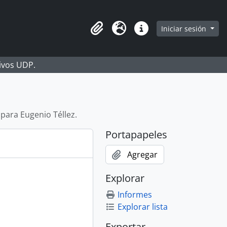
Iniciar sesión
Portapapeles
Idioma
Enlaces rápidos
hivos UDP.
 para Eugenio Téllez.
Portapapeles
Agregar
Explorar
Informes
Explorar lista
Exportar