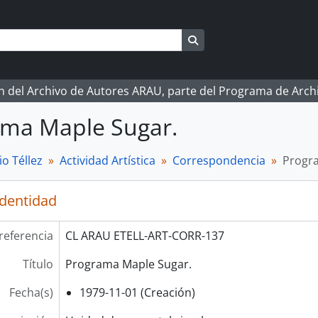
Search in browse page
ón del Archivo de Autores ARAU, parte del Programa de Arc
ma Maple Sugar.
o Téllez
Actividad Artística
Correspondencia
Progr
identidad
referencia
CL ARAU ETELL-ART-CORR-137
Título
Programa Maple Sugar.
Fecha(s)
1979-11-01 (Creación)