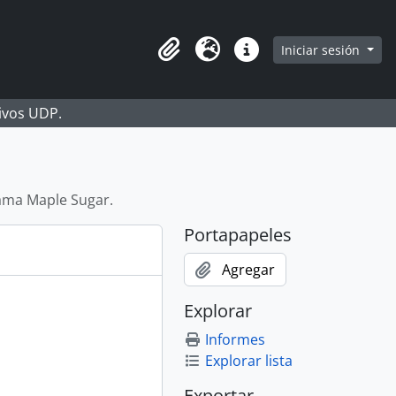
Iniciar sesión
Portapapeles
Idioma
Enlaces rápidos
hivos UDP.
ama Maple Sugar.
Portapapeles
Agregar
Explorar
Informes
Explorar lista
Exportar