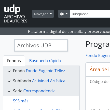
Skip to main content
Búsqueda
Search options
Navegar
Plataforma digital de consulta y preservaci
Progra
Archivos UDP
Fondo Eugeni
Fondos
Búsqueda rápida
Área de 
Fondo
Fondo Eugenio Téllez
Subfondo
Actividad Artística
Código de 
Serie
Correspondencia
593 más...