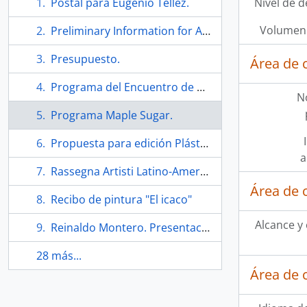
Postal para Eugenio Téllez.
Nivel de d
Volumen 
Preliminary Information for Atelier 17 Retrospective.
Presupuesto.
Área de 
Programa del Encuentro de grabado 87.
N
Programa Maple Sugar.
Propuesta para edición Plástico-Poética.
a
Rassegna Artisti Latino-Americani D'Avaguardia. Folleto
Área de 
Recibo de pintura "El icaco"
Alcance y
Reinaldo Montero. Presentación de libro.
28 más...
Área de 