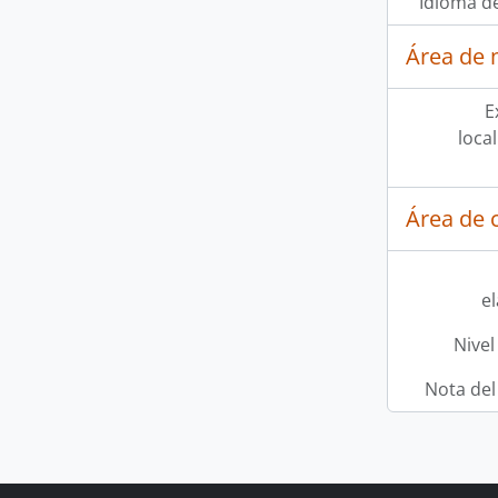
Idioma de
Área de 
E
loca
Área de c
e
Nivel
Nota del