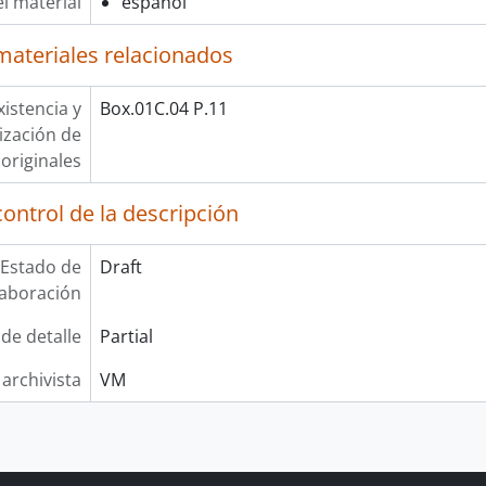
l material
español
materiales relacionados
xistencia y
Box.01C.04 P.11
lización de
originales
ontrol de la descripción
Estado de
Draft
laboración
 de detalle
Partial
 archivista
VM