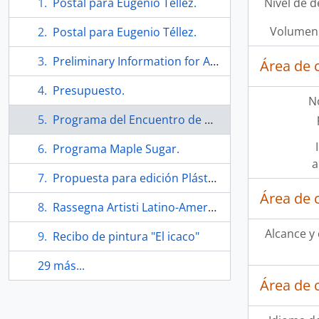
Postal para Eugenio Téllez.
Nivel de d
Volumen 
Postal para Eugenio Téllez.
Preliminary Information for Atelier 17 Retrospective.
Área de 
Presupuesto.
N
Programa del Encuentro de grabado 87.
Programa Maple Sugar.
a
Propuesta para edición Plástico-Poética.
Área de 
Rassegna Artisti Latino-Americani D'Avaguardia. Folleto
Alcance y
Recibo de pintura "El icaco"
29 más...
Área de 