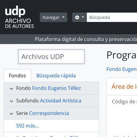
Skip to main content
Búsqueda
Search options
Navegar
Plataforma digital de consulta y preservaci
Progra
Archivos UDP
Fondo Eugeni
Fondos
Búsqueda rápida
Área de 
Fondo
Fondo Eugenio Téllez
Subfondo
Actividad Artística
Código de 
Serie
Correspondencia
592 más...