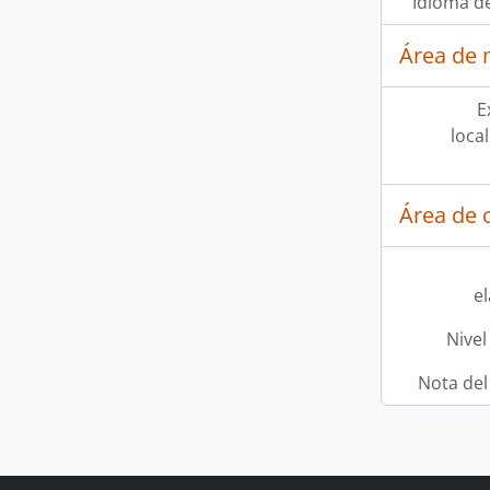
Idioma de
Área de 
E
loca
Área de c
e
Nivel
Nota del