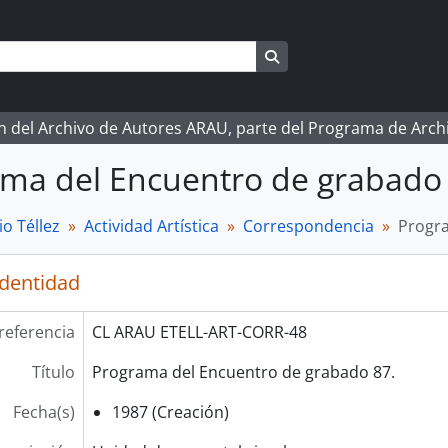
Search in browse page
ón del Archivo de Autores ARAU, parte del Programa de Arc
ma del Encuentro de grabado 
o Téllez
Actividad Artística
Correspondencia
Progra
identidad
referencia
CL ARAU ETELL-ART-CORR-48
Título
Programa del Encuentro de grabado 87.
Fecha(s)
1987 (Creación)