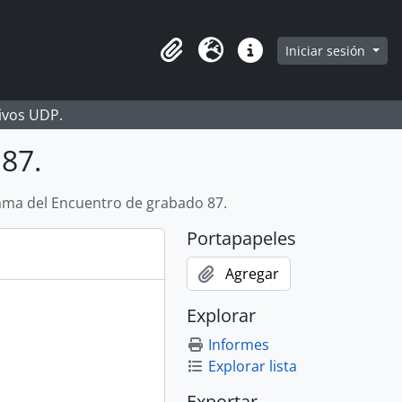
Iniciar sesión
Portapapeles
Idioma
Enlaces rápidos
hivos UDP.
87.
ma del Encuentro de grabado 87.
Portapapeles
Agregar
Explorar
Informes
Explorar lista
Exportar