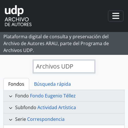
Skip to main content
Togg
Plataforma digital de consulta y preservación del
Archivo de Autores ARAU, parte del Programa de
Archivos UDP.
Archivos UDP
Fondos
Búsqueda rápida
Fondo
Fondo Eugenio Téllez
Subfondo
Actividad Artística
Serie
Correspondencia