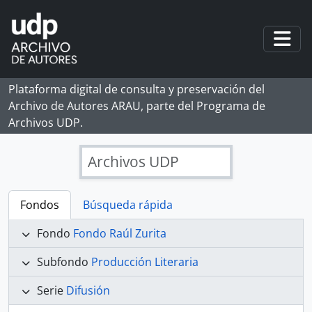
Skip to main content
Togg
Plataforma digital de consulta y preservación del
Archivo de Autores ARAU, parte del Programa de
Archivos UDP.
Archivos UDP
Fondos
Búsqueda rápida
Fondo
Fondo Raúl Zurita
Subfondo
Producción Literaria
Serie
Difusión