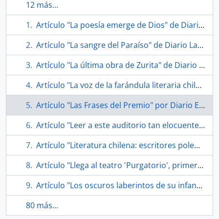
12 más...
Artículo "La poesía emerge de Dios" de Diario La Nación
Artículo "La sangre del Paraíso" de Diario La Nación
Artículo "La última obra de Zurita" de Diario La Tercera
Artículo "La voz de la farándula literaria chilena" de Diario La Nación
Artículo "Las Frases del Premio" por Diario El Mercurio
Artículo "Leer a este auditorio tan elocuente es una alegría" de Diario La Nación
Artículo "Literatura chilena: escritores polemizan con Zurita" de La Tercera
Artículo "Llega al teatro 'Purgatorio', primer libro del poeta" de Diario La Tercera
Artículo "Los oscuros laberintos de su infancia" de Revista El Sábado
80 más...