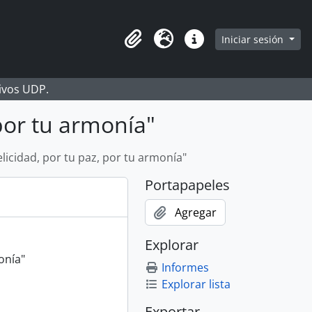
Iniciar sesión
Portapapeles
Idioma
Enlaces rápidos
hivos UDP.
 por tu armonía"
licidad, por tu paz, por tu armonía"
Portapapeles
Agregar
Explorar
onía"
Informes
Explorar lista
Exportar