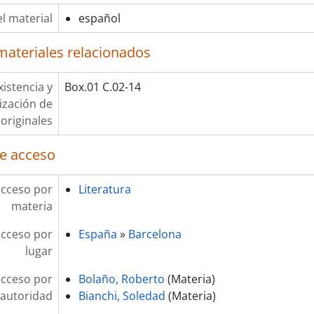
l material
español
materiales relacionados
xistencia y
Box.01 C.02-14
lización de
originales
e acceso
acceso por
Literatura
materia
acceso por
España
»
Barcelona
lugar
acceso por
Bolaño, Roberto
(Materia)
autoridad
Bianchi, Soledad
(Materia)