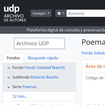
Skip to main content
Búsqueda
Search options
Navegar
Plataforma digital de consulta y preservaci
Poema 
Archivos UDP
Fondo Soleda
Fondos
Búsqueda rápida
Área de 
Fondo
Fondo Soledad Bianchi
Subfondo
Roberto Bolaño
Código de 
Serie
Poemas
32 más...