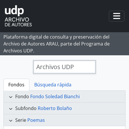
Skip to main content
Togg
Plataforma digital de consulta y preservación del
Archivo de Autores ARAU, parte del Programa de
Archivos UDP.
Archivos UDP
Fondos
Búsqueda rápida
Fondo
Fondo Soledad Bianchi
Subfondo
Roberto Bolaño
Serie
Poemas