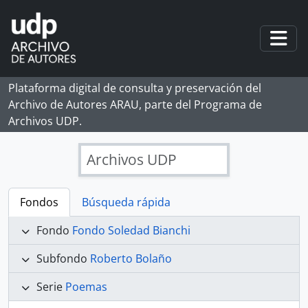
Skip to main content
Togg
Plataforma digital de consulta y preservación del
Archivo de Autores ARAU, parte del Programa de
Archivos UDP.
Archivos UDP
Fondos
Búsqueda rápida
Fondo
Fondo Soledad Bianchi
Subfondo
Roberto Bolaño
Serie
Poemas