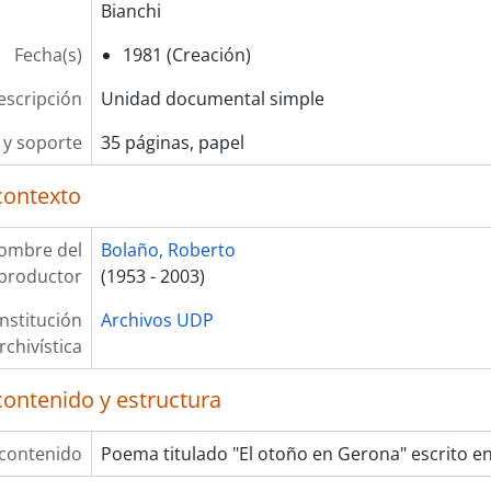
Bianchi
Fecha(s)
1981 (Creación)
escripción
Unidad documental simple
y soporte
35 páginas, papel
contexto
ombre del
Bolaño, Roberto
productor
(1953 - 2003)
Institución
Archivos UDP
rchivística
contenido y estructura
 contenido
Poema titulado "El otoño en Gerona" escrito e