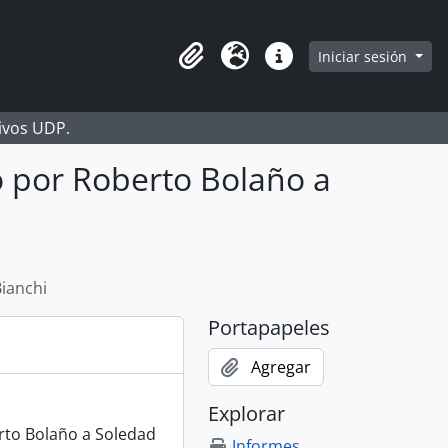
Iniciar sesión
Portapapeles
Idioma
Enlaces rápidos
hivos UDP.
 por Roberto Bolaño a
ianchi
Portapapeles
Agregar
Explorar
rto Bolaño a Soledad
Informes