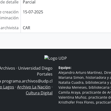
 de detalle
Parcial
e creación
15-07-2025
liminación
 archivista
CAR
Equipo:
Archivos · Universidad Diego
Alejandro Arturo Martínez, Dire
Portales
Mariana Simon, historiadora y a
 a
programa.archivos@udp.cl
Natalia Cuadra, bibliotecaria y 
do Lagos
·
Archivo La Nación
·
Valeska Meneses, bibliotecaria 
Camila Araya, practicante de A
Cultura Digital
Valentina Muñoz, practicante d
Kristhofer Frex Flores, practic