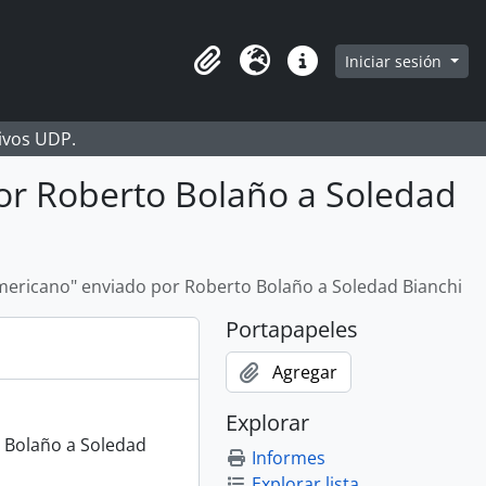
Iniciar sesión
Portapapeles
Idioma
Enlaces rápidos
hivos UDP.
or Roberto Bolaño a Soledad
ericano" enviado por Roberto Bolaño a Soledad Bianchi
Portapapeles
Agregar
Explorar
 Bolaño a Soledad
Informes
Explorar lista