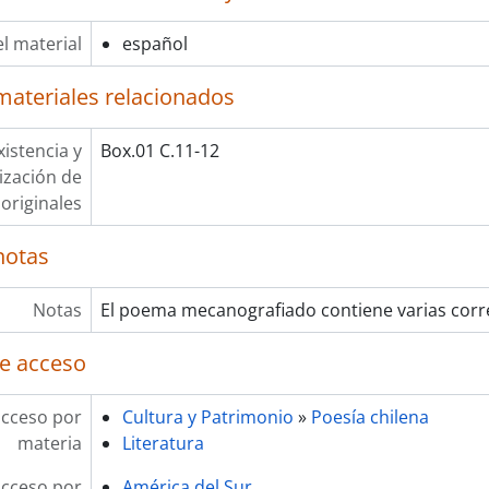
l material
español
materiales relacionados
xistencia y
Box.01 C.11-12
lización de
originales
notas
Notas
El poema mecanografiado contiene varias corr
e acceso
acceso por
Cultura y Patrimonio
»
Poesía chilena
materia
Literatura
acceso por
América del Sur