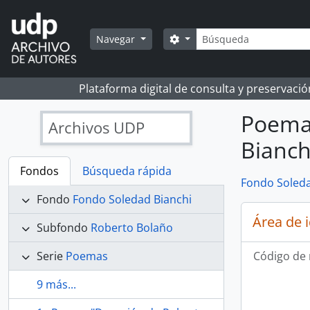
Skip to main content
Búsqueda
Search options
Navegar
Plataforma digital de consulta y preservaci
Poema 
Archivos UDP
Bianch
Fondos
Búsqueda rápida
Fondo Soleda
Fondo
Fondo Soledad Bianchi
Área de 
Subfondo
Roberto Bolaño
Serie
Poemas
Código de 
9 más...