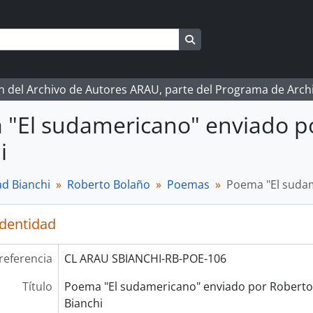
Search in browse page
ón del Archivo de Autores ARAU, parte del Programa de Arc
"El sudamericano" enviado p
i
d Bianchi
Roberto Bolaño
Poemas
Poema "El sudam
identidad
referencia
CL ARAU SBIANCHI-RB-POE-106
Título
Poema "El sudamericano" enviado por Roberto
Bianchi