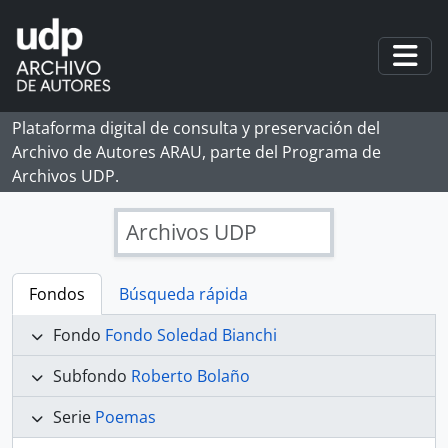
Skip to main content
Togg
Plataforma digital de consulta y preservación del
Archivo de Autores ARAU, parte del Programa de
Archivos UDP.
Archivos UDP
Fondos
Búsqueda rápida
Fondo
Fondo Soledad Bianchi
Subfondo
Roberto Bolaño
Serie
Poemas