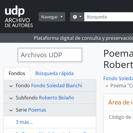
Skip to main content
Búsqueda
Search options
Navegar
Plataforma digital de consulta y preservaci
Poema 
Archivos UDP
Robert
Fondos
Búsqueda rápida
Fondo Soleda
Fondo
Fondo Soledad Bianchi
Poema "Cu
Subfondo
Roberto Bolaño
Área de 
Serie
Poemas
Código de 
3 más...