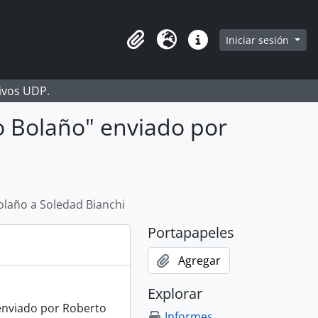
Iniciar sesión
Portapapeles
Idioma
Enlaces rápidos
hivos UDP.
 Bolaño" enviado por
laño a Soledad Bianchi
Portapapeles
Agregar
Explorar
enviado por Roberto
Informes