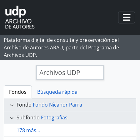
Skip to main content
Togg
Plataforma digital de consulta y preservación del
Archivo de Autores ARAU, parte del Programa de
Archivos UDP.
Archivos UDP
Fondos
Búsqueda rápida
Fondo
Fondo Nicanor Parra
Subfondo
Fotografías
178 más...