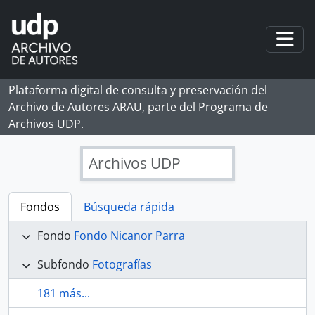
Skip to main content
Togg
Plataforma digital de consulta y preservación del
Archivo de Autores ARAU, parte del Programa de
Archivos UDP.
Archivos UDP
Fondos
Búsqueda rápida
Fondo
Fondo Nicanor Parra
Subfondo
Fotografías
181 más...