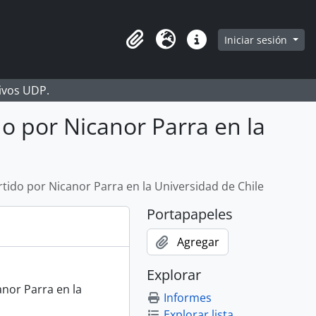
Iniciar sesión
Portapapeles
Idioma
Enlaces rápidos
hivos UDP.
do por Nicanor Parra en la
rtido por Nicanor Parra en la Universidad de Chile
Portapapeles
Agregar
Explorar
anor Parra en la
Informes
Explorar lista