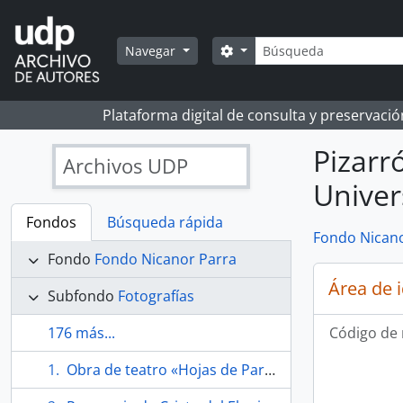
Skip to main content
Búsqueda
Search options
Navegar
Plataforma digital de consulta y preservaci
Pizarr
Archivos UDP
Univer
Fondos
Búsqueda rápida
Fondo Nicano
Fondo
Fondo Nicanor Parra
Área de 
Subfondo
Fotografías
176 más...
Código de 
Obra de teatro «Hojas de Parra»