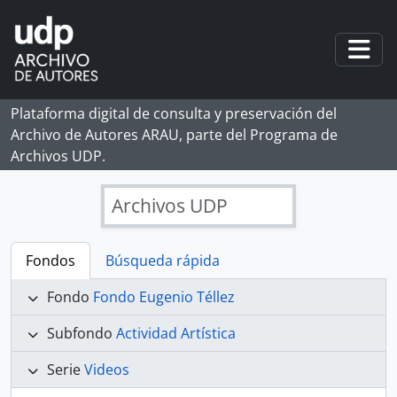
Skip to main content
Togg
Plataforma digital de consulta y preservación del
Archivo de Autores ARAU, parte del Programa de
Archivos UDP.
Archivos UDP
Fondos
Búsqueda rápida
Fondo
Fondo Eugenio Téllez
Subfondo
Actividad Artística
Serie
Videos