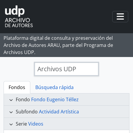
Skip to main content
Togg
Plataforma digital de consulta y preservación del
Archivo de Autores ARAU, parte del Programa de
Archivos UDP.
Archivos UDP
Fondos
Búsqueda rápida
Fondo
Fondo Eugenio Téllez
Subfondo
Actividad Artística
Serie
Videos