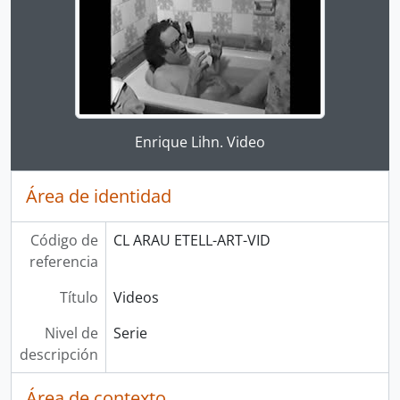
Clicking this description title link will open the desc
Enrique Lihn. Video
Área de identidad
Código de
CL ARAU ETELL-ART-VID
referencia
Título
Videos
Nivel de
Serie
descripción
Área de contexto